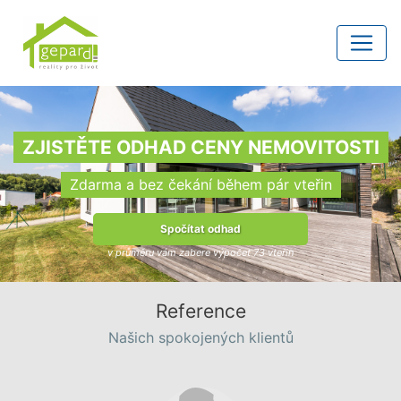
ZJISTĚTE ODHAD CENY NEMOVITOSTI
Zdarma a bez čekání během pár vteřin
Spočítat odhad
v průměru vám zabere výpočet 73 vteřin
Reference
Našich spokojených klientů