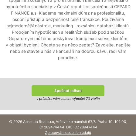
spojením zkušených a profesionálních kanceláří a největšího
hypotečního specialisty v České republice společnosti GEPARD
FINANCE a.s. Klademe maximální důraz na profesionalitu,
osobní přístup a bezpečnost celé transakce. Používáme
nejmodernější nástroje, marketing i rozsáhlou databázi klientů.
Propojením hypotéčních a realitních služeb pod značkou
Gepard nyní můžeme poskytovat komplexní servis klientům
v oblasti bydlení. Chcete se na něco zeptat? Zavolejte, napište
nebo se stavte u nás v kanceláři na dobrou kávu, rádi Vám
poradíme.
Spočítat odhad
v průměru vám zabere výpočet 73 vteřin
© 2026 Absoluta Real s.r.o, Vršovické náměstí 67/8, Praha 10, 101 00,
IČ: 289474444, DIČ: CZ28947444
Zpracování osobních údajů